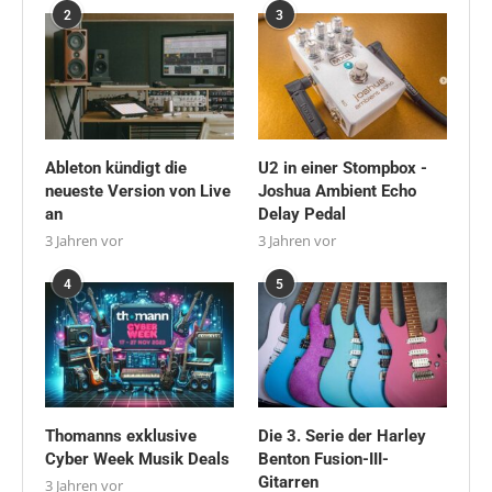
2
3
Ableton kündigt die
U2 in einer Stompbox -
neueste Version von Live
Joshua Ambient Echo
an
Delay Pedal
3 Jahren vor
3 Jahren vor
4
5
Thomanns exklusive
Die 3. Serie der Harley
Cyber Week Musik Deals
Benton Fusion-III-
Gitarren
3 Jahren vor