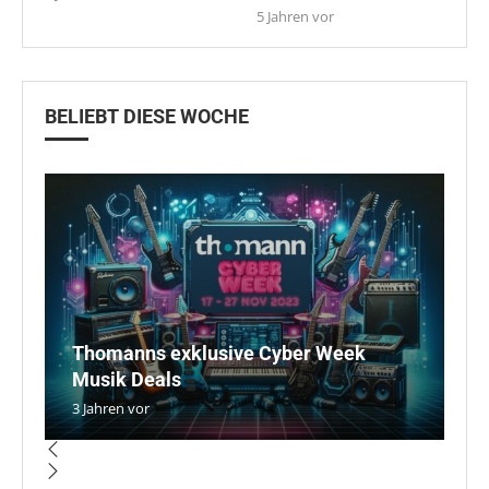
5 Jahren vor
BELIEBT DIESE WOCHE
Thomanns exklusive Cyber Week
E
W
Di
Musik Deals
Y
V
ei
C
3 Jahren vor
5 
4 
5 
5 