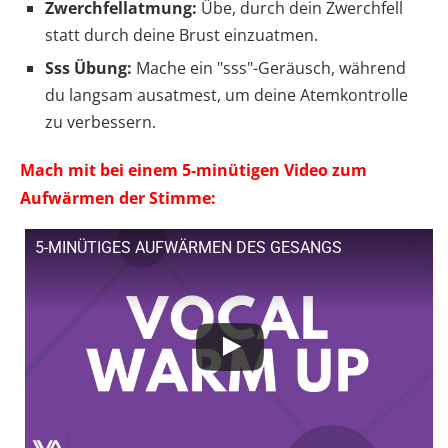
Zwerchfellatmung:
Übe, durch dein Zwerchfell
statt durch deine Brust einzuatmen.
Sss Übung:
Mache ein "sss"-Geräusch, während
du langsam ausatmest, um deine Atemkontrolle
zu verbessern.
Mach mit bei einem 5-minütigen Video zum
Aufwärmen der Stimme:
5-MINÜTIGES AUFWÄRMEN DES GESANGS