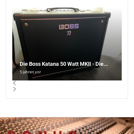
H
D
L
W
Die Boss Katana 50 Watt MKII - Die...
u
II
vo
E
5 Jahren vor
3 
5 
5 
5 