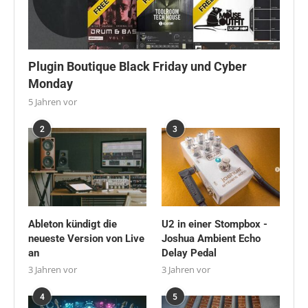
Plugin Boutique Black Friday und Cyber
Monday
5 Jahren vor
2
3
Ableton kündigt die
U2 in einer Stompbox -
neueste Version von Live
Joshua Ambient Echo
an
Delay Pedal
3 Jahren vor
3 Jahren vor
4
5