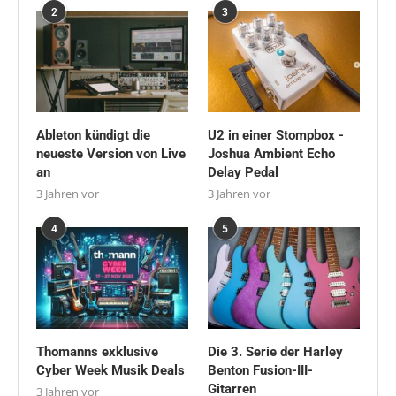
2
3
Ableton kündigt die
U2 in einer Stompbox -
neueste Version von Live
Joshua Ambient Echo
an
Delay Pedal
3 Jahren vor
3 Jahren vor
4
5
Thomanns exklusive
Die 3. Serie der Harley
Cyber Week Musik Deals
Benton Fusion-III-
Gitarren
3 Jahren vor