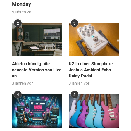
Monday
5 Jahren vor
2
3
Ableton kündigt die
U2 in einer Stompbox -
neueste Version von Live
Joshua Ambient Echo
an
Delay Pedal
3 Jahren vor
3 Jahren vor
4
5