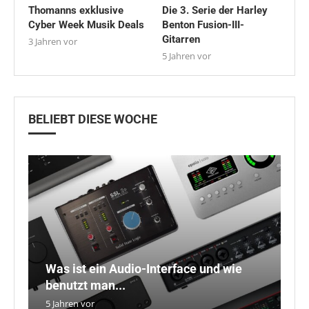
Thomanns exklusive
Die 3. Serie der Harley
Cyber Week Musik Deals
Benton Fusion-III-
Gitarren
3 Jahren vor
5 Jahren vor
BELIEBT DIESE WOCHE
Was ist ein Audio-Interface und wie
D
B
benutzt man...
N
o
T
9
5 Jahren vor
4 
3 
5 
5 