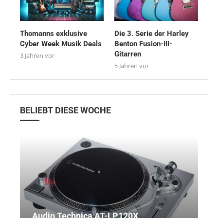
Thomanns exklusive
Die 3. Serie der Harley
Cyber Week Musik Deals
Benton Fusion-III-
Gitarren
3 Jahren vor
5 Jahren vor
BELIEBT DIESE WOCHE
Audio Technica AT-LP120X
d
R
N
D