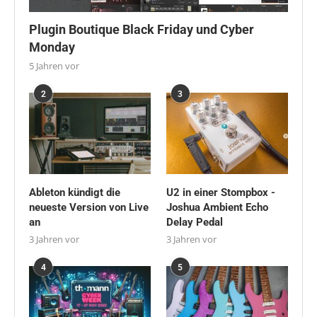
Plugin Boutique Black Friday und Cyber
Monday
5 Jahren vor
2
3
Ableton kündigt die
U2 in einer Stompbox -
neueste Version von Live
Joshua Ambient Echo
an
Delay Pedal
3 Jahren vor
3 Jahren vor
4
5