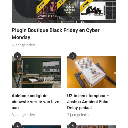
Plugin Boutique Black Friday en Cyber
Monday
5 jaar geleden
2
3
Ableton kondigt de
U2 in een stompbox –
nieuwste versie van Live
Joshua Ambient Echo
aan
Delay pedaal
3 jaar geleden
3 jaar geleden
4
5