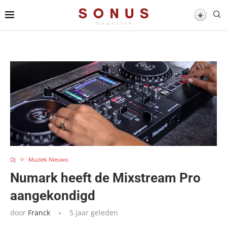
DJ
Muziek Nieuws
Numark heeft de Mixstream Pro
aangekondigd
door
Franck
5 jaar geleden