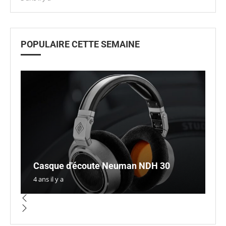
POPULAIRE CETTE SEMAINE
N
La
T
Casque d'écoute Neuman NDH 30
a
G
7
P
4 ans il y a
4 a
4 a
5 a
5 a