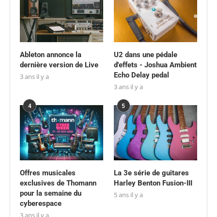
Ableton annonce la
U2 dans une pédale
dernière version de Live
d'effets - Joshua Ambient
Echo Delay pedal
3 ans il y a
3 ans il y a
4
5
Offres musicales
La 3e série de guitares
exclusives de Thomann
Harley Benton Fusion-III
pour la semaine du
5 ans il y a
cyberespace
3 ans il y a