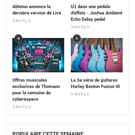
Ableton annonce la
U2 dans une pédale
dernière version de Live
d'effets - Joshua Ambient
Echo Delay pedal
3 ans il y a
3 ans il y a
4
5
Offres musicales
La 3e série de guitares
exclusives de Thomann
Harley Benton Fusion-III
pour la semaine du
5 ans il y a
cyberespace
3 ans il y a
POPULAIRE CETTE SEMAINE