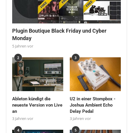
Plugin Boutique Black Friday und Cyber
Monday
5 Jahren vor
2
3
Ableton kündigt die
U2 in einer Stompbox -
neueste Version von Live
Joshua Ambient Echo
an
Delay Pedal
3 Jahren vor
3 Jahren vor
4
5