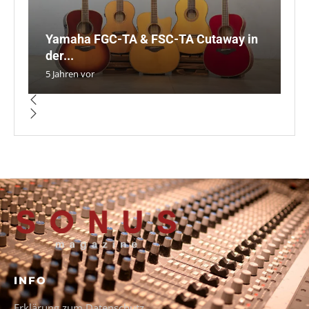
Yamaha FGC-TA & FSC-TA Cutaway in
N
B
C
E
der...
B
T
A
ne
5 Jahren vor
5 
5 
5 
5 
INFO
Erklärung zum Datenschutz