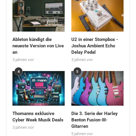
Ableton kündigt die
U2 in einer Stompbox -
neueste Version von Live
Joshua Ambient Echo
an
Delay Pedal
3 Jahren vor
3 Jahren vor
4
5
Thomanns exklusive
Die 3. Serie der Harley
Cyber Week Musik Deals
Benton Fusion-III-
Gitarren
3 Jahren vor
5 Jahren vor