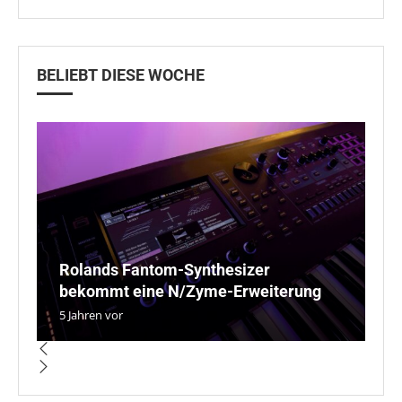
BELIEBT DIESE WOCHE
Rolands Fantom-Synthesizer
J
B
D
O
bekommt eine N/Zyme-Erweiterung
je
P
P
P
5 Jahren vor
5 
5 
5 
4 