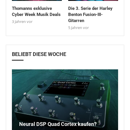
Thomanns exklusive
Die 3. Serie der Harley
Cyber Week Musik Deals
Benton Fusion-III-
Gitarren
3 Jahren vor
5 Jahren vor
BELIEBT DIESE WOCHE
FL
N
B
Neural DSP Quad Cortex kaufen?
D
H
D
u