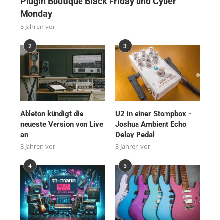
Plugin Boutique Black Friday und Cyber
Monday
5 Jahren vor
2
3
Ableton kündigt die
U2 in einer Stompbox -
neueste Version von Live
Joshua Ambient Echo
an
Delay Pedal
3 Jahren vor
3 Jahren vor
4
5