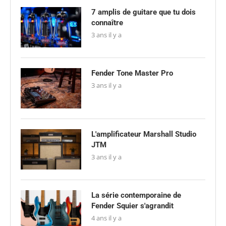
7 amplis de guitare que tu dois
connaître
3 ans il y a
Fender Tone Master Pro
3 ans il y a
L'amplificateur Marshall Studio
JTM
3 ans il y a
La série contemporaine de
Fender Squier s'agrandit
4 ans il y a