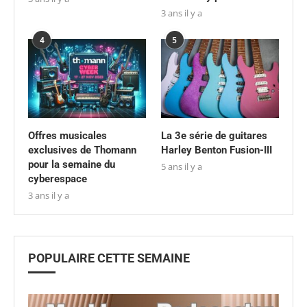
3 ans il y a
4
5
Offres musicales
La 3e série de guitares
exclusives de Thomann
Harley Benton Fusion-III
pour la semaine du
5 ans il y a
cyberespace
3 ans il y a
POPULAIRE CETTE SEMAINE