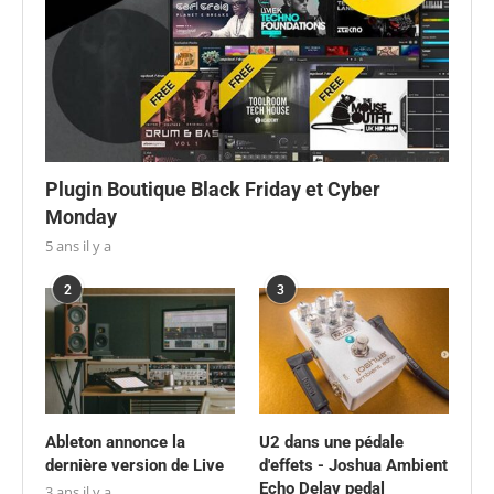
Plugin Boutique Black Friday et Cyber
Monday
5 ans il y a
2
3
Ableton annonce la
U2 dans une pédale
dernière version de Live
d'effets - Joshua Ambient
Echo Delay pedal
3 ans il y a