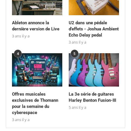
Ableton annonce la
U2 dans une pédale
dernière version de Live
d'effets - Joshua Ambient
Echo Delay pedal
3 ans il y a
3 ans il y a
4
5
Offres musicales
La 3e série de guitares
exclusives de Thomann
Harley Benton Fusion-III
pour la semaine du
5 ans il y a
cyberespace
3 ans il y a