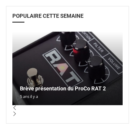
POPULAIRE CETTE SEMAINE
D
R
Brève présentation du ProCo RAT 2
Y
a
sy
A
5 ans il y a
3 a
3 a
5 a
5 a