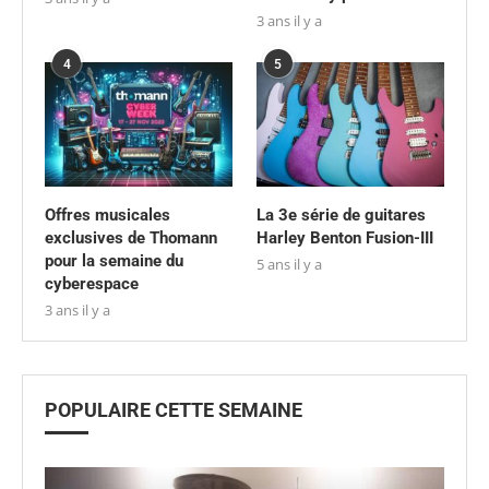
3 ans il y a
4
5
Offres musicales
La 3e série de guitares
exclusives de Thomann
Harley Benton Fusion-III
pour la semaine du
5 ans il y a
cyberespace
3 ans il y a
POPULAIRE CETTE SEMAINE