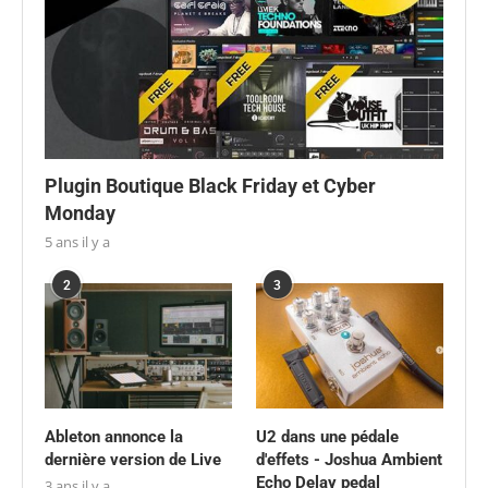
Plugin Boutique Black Friday et Cyber
Monday
5 ans il y a
2
3
Ableton annonce la
U2 dans une pédale
dernière version de Live
d'effets - Joshua Ambient
Echo Delay pedal
3 ans il y a