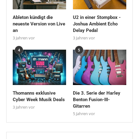
Ableton kündigt die
U2 in einer Stompbox -
neueste Version von Live
Joshua Ambient Echo
an
Delay Pedal
3 Jahren vor
3 Jahren vor
4
5
Thomanns exklusive
Die 3. Serie der Harley
Cyber Week Musik Deals
Benton Fusion-III-
Gitarren
3 Jahren vor
5 Jahren vor