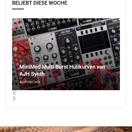
BELIEBT DIESE WOCHE
MiniMod Multi Burst Hüllkurven von
K
R
T
AJH Synth
2
K
s
T
4 Jahren vor
5 
5 
5 
5 