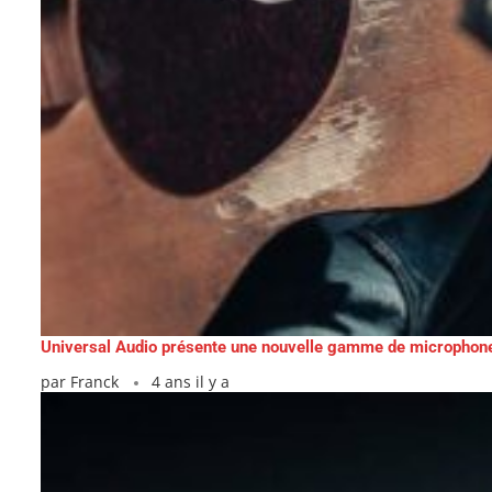
Universal Audio présente une nouvelle gamme de microphon
par
Franck
4 ans il y a