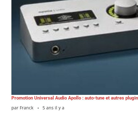
Promotion Universal Audio Apollo : auto-tune et autres plugin
par
Franck
5 ans il y a