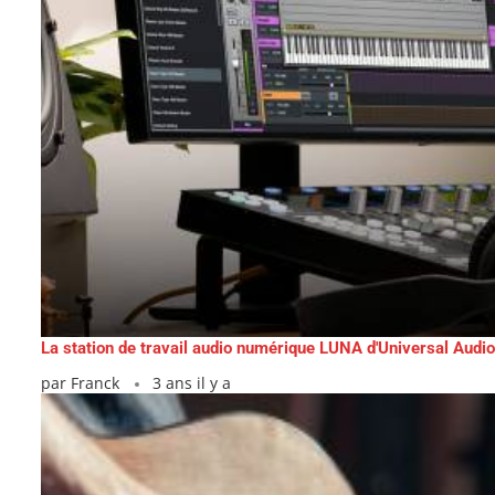
La station de travail audio numérique LUNA d'Universal Audio 
par
Franck
3 ans il y a