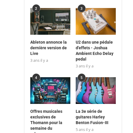
2
3
Ableton annonce la
U2 dans une pédale
dernière version de
d'effets - Joshua
Live
Ambient Echo Delay
pedal
3 ans il y a
3 ans il y a
4
5
Offres musicales
La 3e série de
exclusives de
guitares Harley
Thomann pour la
Benton Fusion-III
semaine du
5 ans il y a