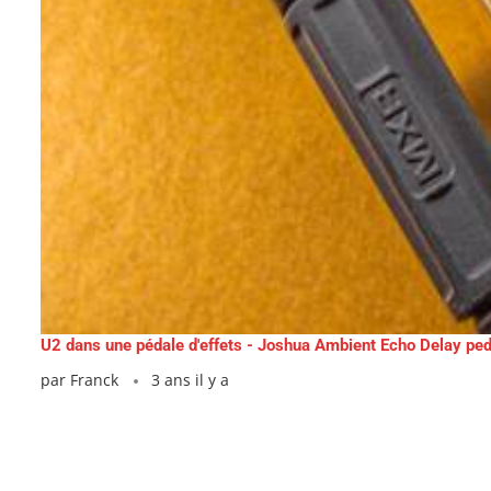
U2 dans une pédale d'effets - Joshua Ambient Echo Delay ped
par
Franck
3 ans il y a