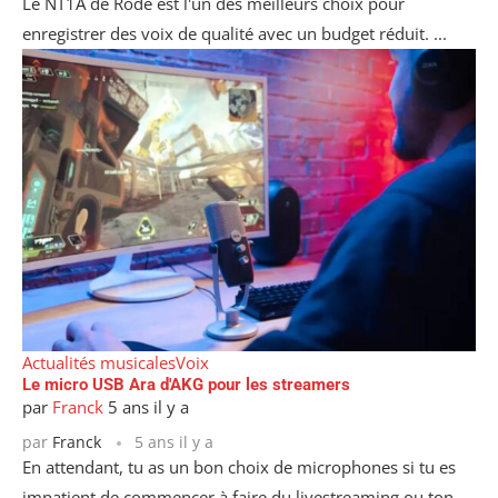
Le NT1A de Rode est l'un des meilleurs choix pour
enregistrer des voix de qualité avec un budget réduit. ...
Actualités musicales
Voix
Le micro USB Ara d'AKG pour les streamers
par
Franck
5 ans il y a
par
Franck
5 ans il y a
En attendant, tu as un bon choix de microphones si tu es
impatient de commencer à faire du livestreaming ou ton ...