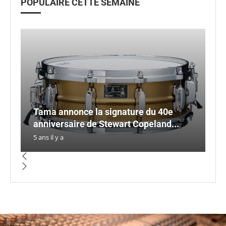
POPULAIRE CETTE SEMAINE
Tama annonce la signature du 40e
So
7 
L
anniversaire de Stewart Copeland...
Si
c
B
P
5 ans il y a
5 a
3 a
5 a
3 a