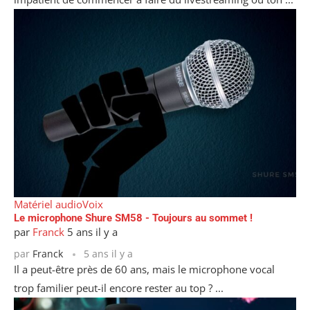
Matériel audio
Voix
Le microphone Shure SM58 - Toujours au sommet !
par
Franck
5 ans il y a
par
Franck
5 ans il y a
Il a peut-être près de 60 ans, mais le microphone vocal
trop familier peut-il encore rester au top ? ...