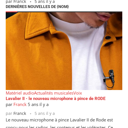
par
Franck
5 ans il y a
DERNIÈRES NOUVELLES DE {NOM}
Matériel audio
Actualités musicales
Voix
Lavalier II - le nouveau microphone à pince de RODE
par
Franck
5 ans il y a
par
Franck
5 ans il y a
Le nouveau microphone à pince Lavalier II de Rode est
conçu pour les radios, les contenus et les vidéastes. Ce