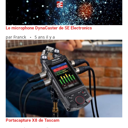
Le microphone DynaCaster de SE Electronics
par
Franck
5 ans il y a
Portacapture X8 de Tascam