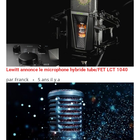
Lewitt annonce le microphone hybride tube/FET LCT 1040
par
Franck
5 ans il y a