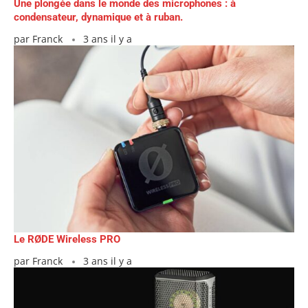
Une plongée dans le monde des microphones : à
condensateur, dynamique et à ruban.
par
Franck
3 ans il y a
Le RØDE Wireless PRO
par
Franck
3 ans il y a