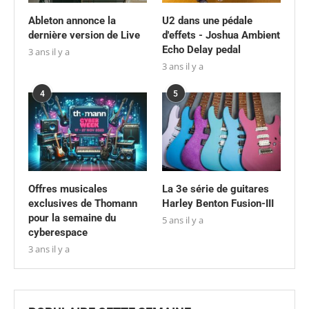
Ableton annonce la
U2 dans une pédale
dernière version de Live
d'effets - Joshua Ambient
Echo Delay pedal
3 ans il y a
3 ans il y a
4
5
Offres musicales
La 3e série de guitares
exclusives de Thomann
Harley Benton Fusion-III
pour la semaine du
5 ans il y a
cyberespace
3 ans il y a