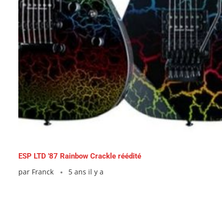
ESP LTD '87 Rainbow Crackle réédité
par
Franck
5 ans il y a