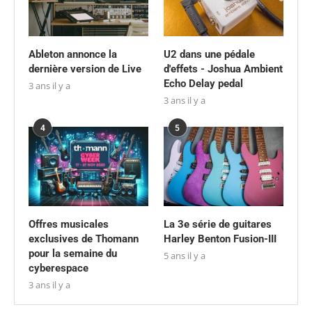
Ableton annonce la
U2 dans une pédale
dernière version de Live
d'effets - Joshua Ambient
Echo Delay pedal
3 ans il y a
3 ans il y a
4
5
Offres musicales
La 3e série de guitares
exclusives de Thomann
Harley Benton Fusion-III
pour la semaine du
5 ans il y a
cyberespace
3 ans il y a