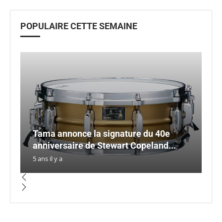
POPULAIRE CETTE SEMAINE
Tama annonce la signature du 40e
Qu
L
I
anniversaire de Stewart Copeland...
S
12
U
F
5 ans il y a
5 a
4 a
5 a
3 a