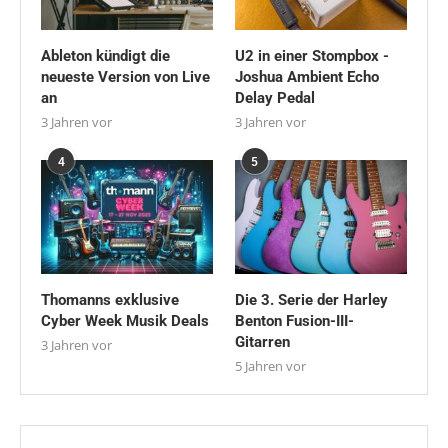
Ableton kündigt die
U2 in einer Stompbox -
neueste Version von Live
Joshua Ambient Echo
an
Delay Pedal
3 Jahren vor
3 Jahren vor
4
5
Thomanns exklusive
Die 3. Serie der Harley
Cyber Week Musik Deals
Benton Fusion-III-
Gitarren
3 Jahren vor
5 Jahren vor