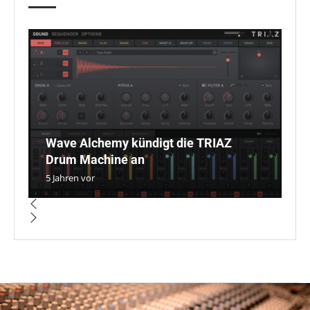
Wave Alchemy kündigt die TRIAZ
E
7
Di
Li
Drum Machine an
M
J
C
V
5 Jahren vor
3 
5 
5 
4 