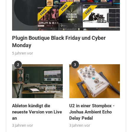
Plugin Boutique Black Friday und Cyber
Monday
5 Jahren vor
2
3
Ableton kündigt die
U2 in einer Stompbox -
neueste Version von Live
Joshua Ambient Echo
an
Delay Pedal
3 Jahren vor
3 Jahren vor