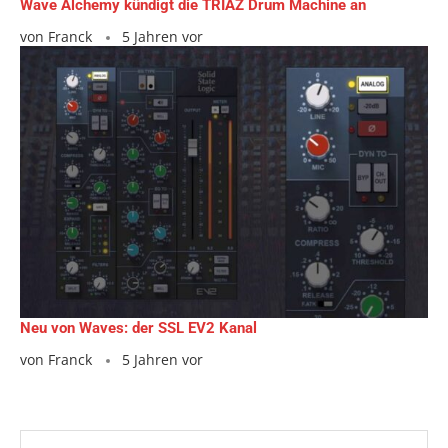
Wave Alchemy kündigt die TRIAZ Drum Machine an
von
Franck
5 Jahren vor
Neu von Waves: der SSL EV2 Kanal
von
Franck
5 Jahren vor